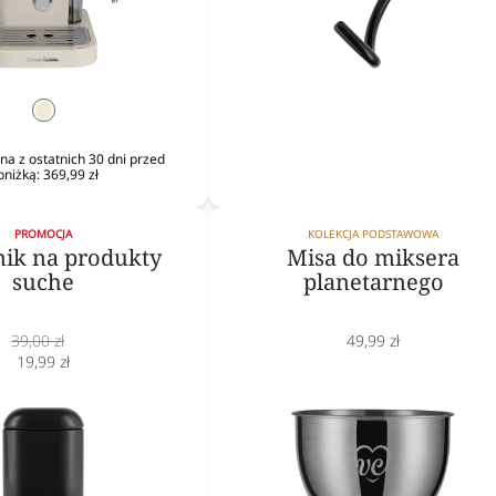
krem
na z ostatnich 30 dni przed
bniżką:
369,99 zł
PROMOCJA
KOLEKCJA PODSTAWOWA
ik na produkty
Misa do miksera
suche
planetarnego
Cena
Cena
39,00 zł
49,99 zł
normalna
Cena
obniżona
19,99 zł
obniżona