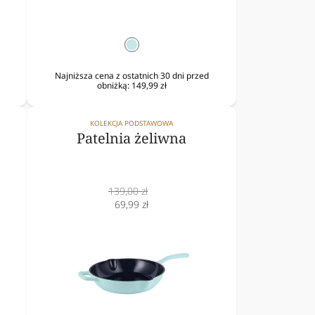
mięta
Najniższa cena z ostatnich 30 dni przed
obniżką:
149,99 zł
KOLEKCJA PODSTAWOWA
Patelnia żeliwna
Cena
139,00 zł
normalna
Cena
69,99 zł
obniżona