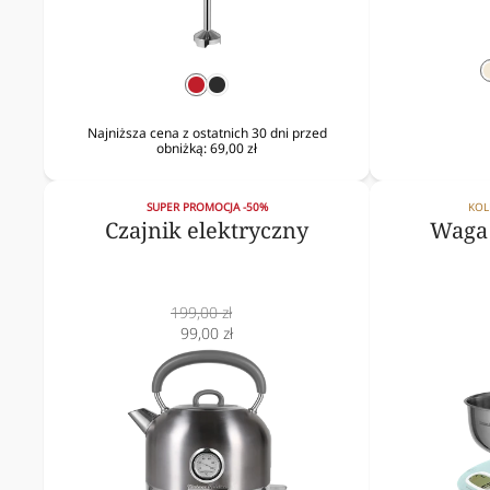
czerwony
czarny
Najniższa cena z ostatnich 30 dni przed
obniżką:
69,00 zł
SUPER PROMOCJA -50%
KOL
Czajnik elektryczny
Waga 
Cena
199,00 zł
normalna
Cena
99,00 zł
obniżona