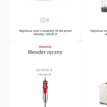
krem
mięta
Najniższa cena z ostatnich 30 dni przed
Najniższa ce
obniżką:
109,00 zł
o
PROMOCJA
Blender ręczny
Cena
od 69,00 zł
obniżona
Cena
139,00 zł
normalna