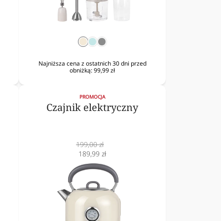
krem
mięta
srebrny
Najniższa cena z ostatnich 30 dni przed
obniżką:
99,99 zł
PROMOCJA
Czajnik elektryczny
Cena
199,00 zł
normalna
Cena
189,99 zł
obniżona