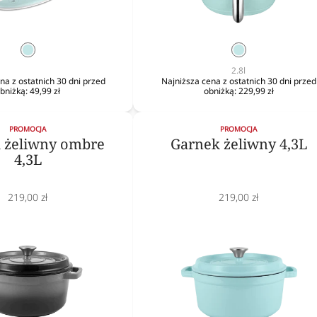
mięta
mięta
2.8l
na z ostatnich 30 dni przed
Najniższa cena z ostatnich 30 dni przed
bniżką:
49,99 zł
obniżką:
229,99 zł
PROMOCJA
PROMOCJA
 żeliwny ombre
Garnek żeliwny 4,3L
4,3L
Cena
Cena
219,00 zł
219,00 zł
obniżona
obniżona