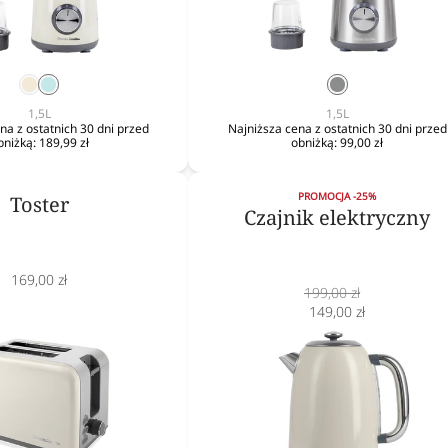
krem
mięta
srebrny
1,5L
1,5L
na z ostatnich 30 dni przed
Najniższa cena z ostatnich 30 dni przed
bniżką:
189,99 zł
obniżką:
99,00 zł
PROMOCJA -25%
Toster
Czajnik elektryczny
Cena
169,00 zł
Cena
199,00 zł
obniżona
normalna
Cena
149,00 zł
obniżona