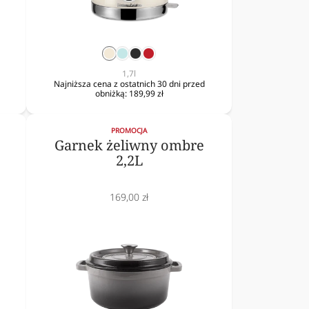
krem
mięta
czarny
czerwony
1,7l
Najniższa cena z ostatnich 30 dni przed
obniżką:
189,99 zł
PROMOCJA
Garnek żeliwny ombre
2,2L
Cena
169,00 zł
obniżona