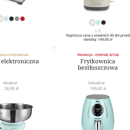
krem
mięta
czarny
srebrny
czerwony
krem
mięta
czarny
1,7l
Najniższa cena z ostatnich 30 dni przed
obniżką:
149,00 zł
EKCJA PODSTAWOWA
PROMOCJA - OSTATNIE SZTUKI
elektroniczna
Frytkownica
beztłuszczowa
Cena
Cena
49,00 zł
549,00 zł
normalna
Cena
normalna
Cena
26,99 zł
199,00 zł
obniżona
obniżona