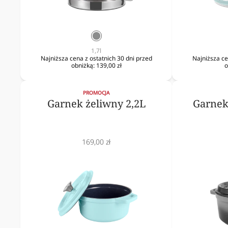
srebrny
1,7l
Najniższa cena z ostatnich 30 dni przed
Najniższa ce
obniżką:
139,00 zł
o
PROMOCJA
Garnek żeliwny 2,2L
Garnek
Cena
169,00 zł
obniżona