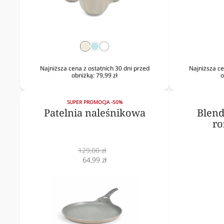
krem
mięta
biały
Najniższa cena z ostatnich 30 dni przed
Najniższa ce
obniżką:
79,99 zł
o
SUPER PROMOCJA -50%
Patelnia naleśnikowa
Blend
ro
Cena
129,00 zł
normalna
Cena
64,99 zł
obniżona