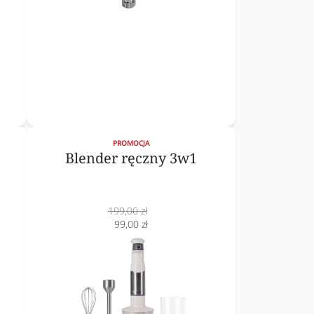
PROMOCJA
Blender ręczny 3w1
Cena
199,00 zł
normalna
Cena
99,00 zł
obniżona