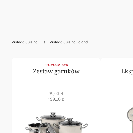
Vintage Cuisine
Vintage Cuisine Poland
PROMOCJA -33%
Zestaw garnków
Eks
Cena
299,00 zł
normalna
Cena
199,00 zł
obniżona