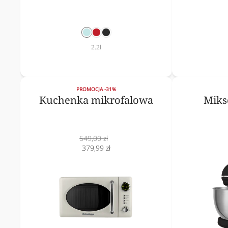
mięta
czerwony
czarny
2.2l
PROMOCJA -31%
Kuchenka mikrofalowa
Miks
Cena
549,00 zł
normalna
Cena
379,99 zł
obniżona