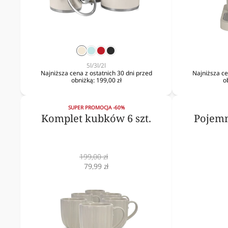
krem
mięta
czerwony
czarny
5l/3l/2l
Najniższa cena z ostatnich 30 dni przed
Najniższa ce
obniżką:
199,00 zł
o
SUPER PROMOCJA -60%
Komplet kubków 6 szt.
Pojemn
Cena
199,00 zł
normalna
Cena
79,99 zł
obniżona