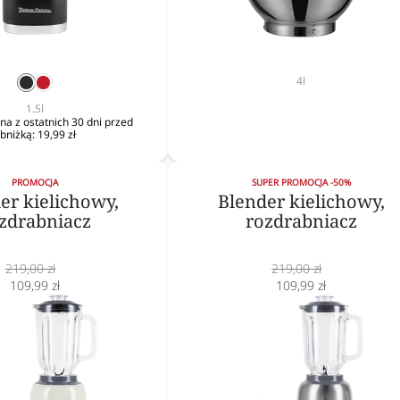
4l
czarny
czerwony
1.5l
na z ostatnich 30 dni przed
bniżką:
19,99 zł
PROMOCJA
SUPER PROMOCJA -50%
er kielichowy,
Blender kielichowy,
zdrabniacz
rozdrabniacz
Cena
Cena
219,00 zł
219,00 zł
normalna
Cena
normalna
Cena
109,99 zł
109,99 zł
obniżona
obniżona