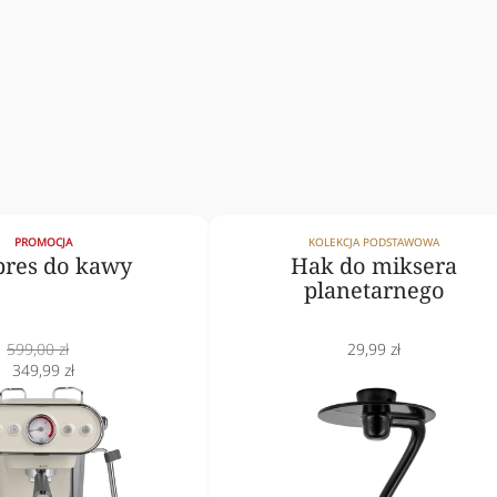
PROMOCJA
KOLEKCJA PODSTAWOWA
pres do kawy
Hak do miksera
planetarnego
Cena
Cena
599,00 zł
29,99 zł
normalna
Cena
obniżona
349,99 zł
obniżona