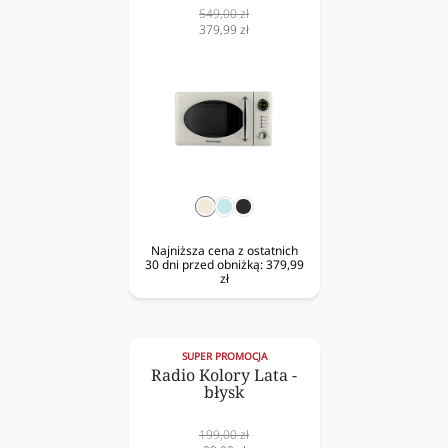
Cena
549,00 zł
normalna
Cena
379,99 zł
obniżona
krem
mięta
czarny
Najniższa cena z ostatnich
30 dni przed obniżką:
379,99
zł
SUPER PROMOCJA
Radio Kolory Lata -
błysk
Cena
199,00 zł