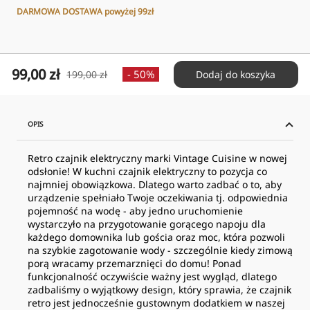
DARMOWA DOSTAWA powyżej 99zł
Cena
99,00 zł
Cena
- 50%
199,00 zł
Dodaj do koszyka
obniżona
normalna
OPIS
Retro czajnik elektryczny marki Vintage Cuisine w nowej
odsłonie! W kuchni czajnik elektryczny to pozycja co
najmniej obowiązkowa. Dlatego warto zadbać o to, aby
urządzenie spełniało Twoje oczekiwania tj. odpowiednia
pojemność na wodę - aby jedno uruchomienie
wystarczyło na przygotowanie gorącego napoju dla
każdego domownika lub gościa oraz moc, która pozwoli
na szybkie zagotowanie wody - szczególnie kiedy zimową
porą wracamy przemarznięci do domu! Ponad
funkcjonalność oczywiście ważny jest wygląd, dlatego
zadbaliśmy o wyjątkowy design, który sprawia, że czajnik
retro jest jednocześnie gustownym dodatkiem w naszej