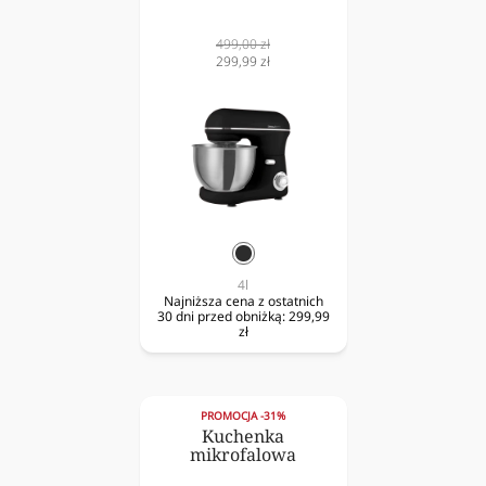
Cena
499,00 zł
normalna
Cena
299,99 zł
obniżona
czarny
4l
Najniższa cena z ostatnich
30 dni przed obniżką:
299,99
zł
PROMOCJA -31%
Kuchenka
mikrofalowa