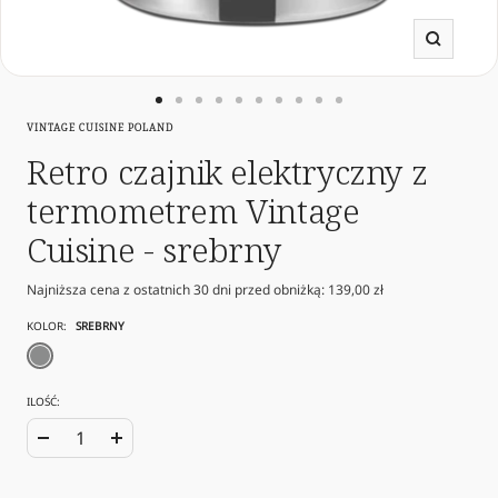
Powięk
Przejdź
Przejdź
Przejdź
Przejdź
Przejdź
Przejdź
Przejdź
Przejdź
Przejdź
Przejdź
VINTAGE CUISINE POLAND
do
do
do
do
do
do
do
do
do
do
slajdu
slajdu
slajdu
slajdu
slajdu
slajdu
slajdu
slajdu
slajdu
slajdu
Retro czajnik elektryczny z
1
2
3
4
5
6
7
8
9
10
termometrem Vintage
Cuisine - srebrny
Najniższa cena z ostatnich 30 dni przed obniżką:
139,00 zł
KOLOR:
SREBRNY
srebrny
ILOŚĆ:
Zwiększ
Zmniejsz
ilość
ilość