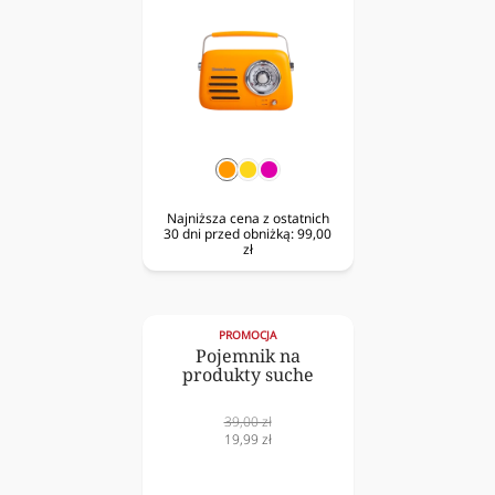
pomarańczowy
żółty
fuksja
Najniższa cena z ostatnich
30 dni przed obniżką:
99,00
zł
PROMOCJA
Pojemnik na
produkty suche
Cena
39,00 zł
normalna
Cena
19,99 zł
obniżona