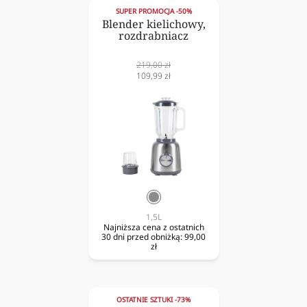
SUPER PROMOCJA -50%
Blender kielichowy,
rozdrabniacz
Cena
219,00 zł
normalna
Cena
109,99 zł
obniżona
srebrny
1,5L
Najniższa cena z ostatnich
30 dni przed obniżką:
99,00
zł
OSTATNIE SZTUKI -73%