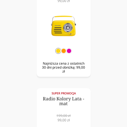
normalna
Cena
99,00 zł
obniżona
żółty
pomarańczowy
fuksja
Najniższa cena z ostatnich
30 dni przed obniżką:
99,00
zł
SUPER PROMOCJA
Radio Kolory Lata -
mat
Cena
199,00 zł
normalna
Cena
99,00 zł
obniżona