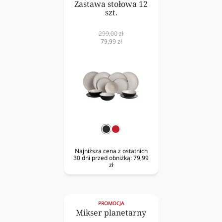
Zastawa stołowa 12
szt.
Cena
299,00 zł
normalna
Cena
79,99 zł
obniżona
czarny
czerwony
Najniższa cena z ostatnich
30 dni przed obniżką:
79,99
zł
PROMOCJA
Mikser planetarny