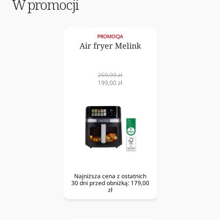
W promocji
PROMOCJA
Air fryer Melink
Cena
259,99 zł
normalna
Cena
199,00 zł
obniżona
Najniższa cena z ostatnich
30 dni przed obniżką:
179,00
zł