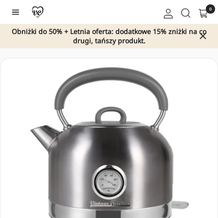
Przejdź
0
Nawigacja
do
treści
Obniżki do 50% + Letnia oferta: dodatkowe 15% zniżki na co
drugi, tańszy produkt.