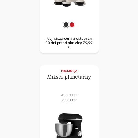
czarny
czerwony
Najniższa cena z ostatnich
30 dni przed obniżką:
79,99
zł
PROMOCJA
Mikser planetarny
Cena
499,00 zł
normalna
Cena
299,99 zł
obniżona