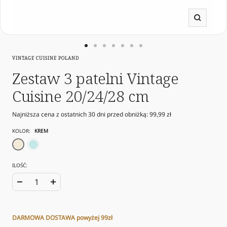
Powięk
Przejdź
Przejdź
Przejdź
Przejdź
Przejdź
Przejdź
Przejdź
VINTAGE CUISINE POLAND
do
do
do
do
do
do
do
slajdu
slajdu
slajdu
slajdu
slajdu
slajdu
slajdu
Zestaw 3 patelni Vintage
1
3
4
5
6
10
11
Cuisine 20/24/28 cm
Najniższa cena z ostatnich 30 dni przed obniżką:
99,99 zł
KOLOR:
KREM
krem
mięta
ILOŚĆ:
Zwiększ
Zmniejsz
ilość
ilość
DARMOWA DOSTAWA powyżej 99zł