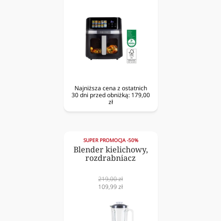
obniżona
Najniższa cena z ostatnich
30 dni przed obniżką:
179,00
zł
SUPER PROMOCJA -50%
Blender kielichowy,
rozdrabniacz
Cena
219,00 zł
normalna
Cena
109,99 zł
obniżona