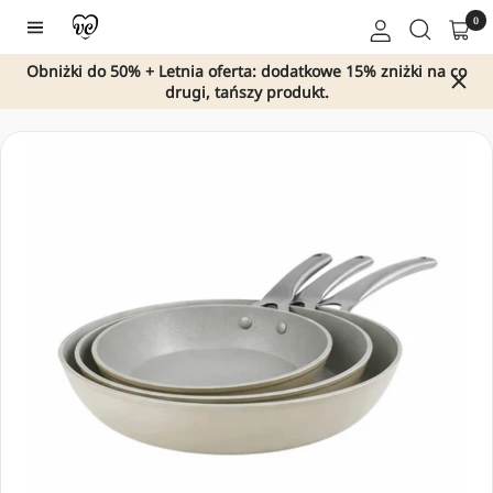
Przejdź
0
Nawigacja
do
treści
Obniżki do 50% + Letnia oferta: dodatkowe 15% zniżki na co
drugi, tańszy produkt.