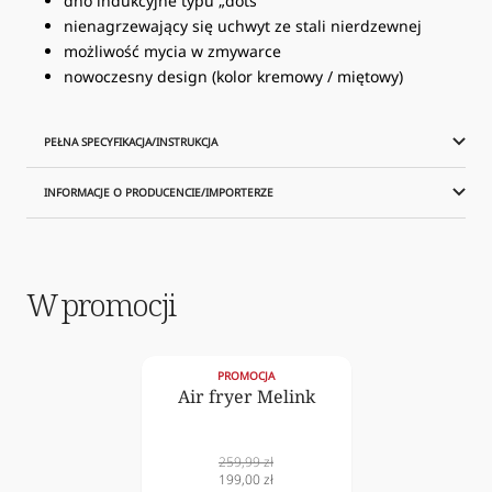
dno indukcyjne typu „dots”
nienagrzewający się uchwyt ze stali nierdzewnej
możliwość mycia w zmywarce
nowoczesny design (kolor kremowy / miętowy)
PEŁNA SPECYFIKACJA/INSTRUKCJA
INFORMACJE O PRODUCENCIE/IMPORTERZE
W promocji
PROMOCJA
Air fryer Melink
Cena
259,99 zł
normalna
Cena
199,00 zł