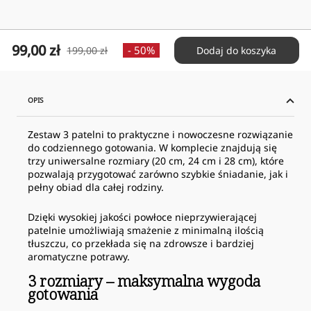
Cena
99,00 zł
Cena
- 50%
199,00 zł
Dodaj do koszyka
obniżona
normalna
OPIS
Zestaw 3 patelni to praktyczne i nowoczesne rozwiązanie
do codziennego gotowania. W komplecie znajdują się
trzy uniwersalne rozmiary (20 cm, 24 cm i 28 cm), które
pozwalają przygotować zarówno szybkie śniadanie, jak i
pełny obiad dla całej rodziny.
Dzięki wysokiej jakości powłoce nieprzywierającej
patelnie umożliwiają smażenie z minimalną ilością
tłuszczu, co przekłada się na zdrowsze i bardziej
aromatyczne potrawy.
3 rozmiary – maksymalna wygoda
gotowania