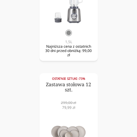
srebrny
1,5L
Najniższa cena z ostatnich
30 dni przed obniżką:
99,00
zł
OSTATNIE SZTUKI -73%
Zastawa stołowa 12
szt.
Cena
299,00 zł
normalna
Cena
79,99 zł
obniżona