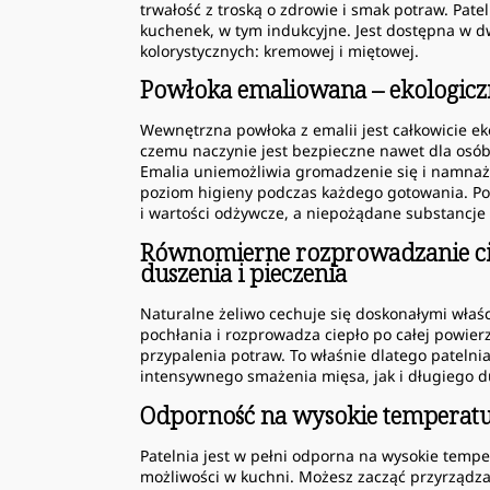
trwałość z troską o zdrowie i smak potraw. Pate
kuchenek, w tym indukcyjne. Jest dostępna w 
kolorystycznych: kremowej i miętowej.
Powłoka emaliowana – ekologiczn
Wewnętrzna powłoka z emalii jest całkowicie eko
czemu naczynie jest bezpieczne nawet dla osób 
Emalia uniemożliwia gromadzenie się i namnaża
poziom higieny podczas każdego gotowania. P
i wartości odżywcze, a niepożądane substancje 
Równomierne rozprowadzanie cie
duszenia i pieczenia
Naturalne żeliwo cechuje się doskonałymi wła
pochłania i rozprowadza ciepło po całej powier
przypalenia potraw. To właśnie dlatego patelni
intensywnego smażenia mięsa, jak i długiego d
Odporność na wysokie temperatur
Patelnia jest w pełni odporna na wysokie tempe
możliwości w kuchni. Możesz zacząć przyrządz