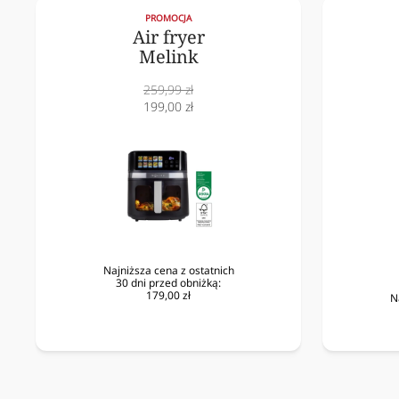
PROMOCJA
Air fryer
Melink
Cena
259,99 zł
normalna
Cena
199,00 zł
obniżona
Najniższa cena z ostatnich
30 dni przed obniżką:
179,00 zł
N