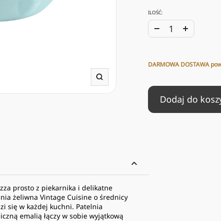
ILOŚĆ:
Zwiększ
Zmniejs
ilość
ilość
DARMOWA DOSTAWA powy
Powiększ
Dodaj do kosz
zza prosto z piekarnika i delikatne
ia żeliwna Vintage Cuisine o średnicy
i się w każdej kuchni. Patelnia
giczną emalią łączy w sobie wyjątkową