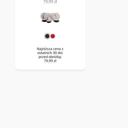
Cena
79,99 zł
normalna
obniżona
czarny
czerwony
Najniższa cena z
ostatnich 30 dni
przed obniżką:
79,99 zł