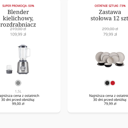
SUPER PROMOCJA -50%
OSTATNIE SZTUKI -73%
Blender
Zastawa
kielichowy,
stołowa 12 szt
rozdrabniacz
Cena
Cena
219,00 zł
299,00 zł
normalna
Cena
normalna
Cena
109,99 zł
79,99 zł
obniżona
obniżona
srebrny
czarny
czerwo
1,5L
ajniższa cena z ostatnich
Najniższa cena z ostatni
30 dni przed obniżką:
30 dni przed obniżką:
99,00 zł
79,99 zł