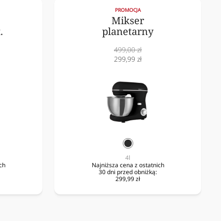
PROMOCJA
Mikser
.
planetarny
Cena
499,00 zł
normalna
Cena
299,99 zł
obniżona
ny
czarny
4l
ch
Najniższa cena z ostatnich
30 dni przed obniżką:
299,99 zł