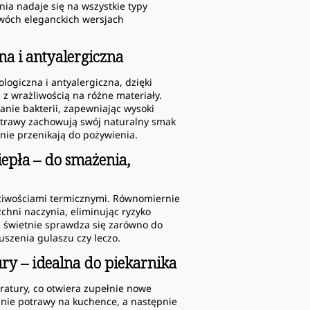
lnia nadaje się na wszystkie typy
dwóch eleganckich wersjach
a i antyalergiczna
logiczna i antyalergiczna, dzięki
z wrażliwością na różne materiały.
nie bakterii, zapewniając wysoki
otrawy zachowują swój naturalny smak
nie przenikają do pożywienia.
pła – do smażenia,
ściwościami termicznymi. Równomiernie
zchni naczynia, eliminując ryzyko
a świetnie sprawdza się zarówno do
uszenia gulaszu czy leczo.
y – idealna do piekarnika
ratury, co otwiera zupełnie nowe
anie potrawy na kuchence, a następnie