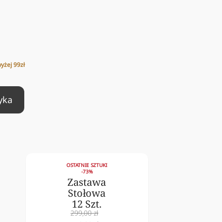
z
żej 99zł
yka
OSTATNIE SZTUKI
-73%
Zastawa
Stołowa
12 Szt.
Cena
299,00 zł