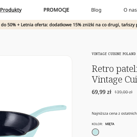
Produkty
PROMOCJE
Blog
O nas
 do 50% + Letnia oferta: dodatkowe 15% zniżki na co drugi, tańszy 
VINTAGE CUISINE POLAND
Retro pate
Vintage Cui
Cena
69,99 zł
Cena
139,00 zł
obniżona
normalna
Najniższa cena z ostatnich
KOLOR:
MIĘTA
mięta