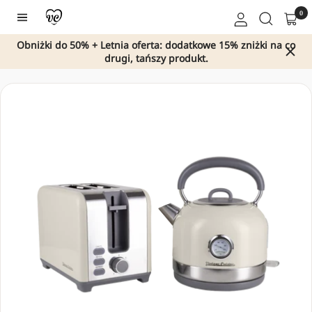
Przejdź
0
Nawigacja
do
treści
Obniżki do 50% + Letnia oferta: dodatkowe 15% zniżki na co
drugi, tańszy produkt.