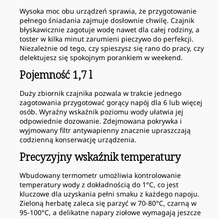
Wysoka moc obu urządzeń sprawia, że przygotowanie
pełnego śniadania zajmuje dosłownie chwilę. Czajnik
błyskawicznie zagotuje wodę nawet dla całej rodziny, a
toster w kilka minut zarumieni pieczywo do perfekcji.
Niezależnie od tego, czy spieszysz się rano do pracy, czy
delektujesz się spokojnym porankiem w weekend.
Pojemność 1,7 l
Duży zbiornik czajnika pozwala w trakcie jednego
zagotowania przygotować gorący napój dla 6 lub więcej
osób. Wyraźny wskaźnik poziomu wody ułatwia jej
odpowiednie dozowanie. Zdejmowana pokrywka i
wyjmowany filtr antywapienny znacznie upraszczają
codzienną konserwację urządzenia.
Precyzyjny wskaźnik temperatury
Wbudowany termometr umożliwia kontrolowanie
temperatury wody z dokładnością do 1°C, co jest
kluczowe dla uzyskania pełni smaku z każdego napoju.
Zieloną herbatę zaleca się parzyć w 70-80°C, czarną w
95-100°C, a delikatne napary ziołowe wymagają jeszcze