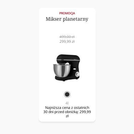
PROMOCJA
Mikser planetarny
Cena
499,00 zł
normalna
Cena
299,99 zł
obniżona
czarny
4l
Najniższa cena z ostatnich
30 dni przed obniżką:
299,99
zł