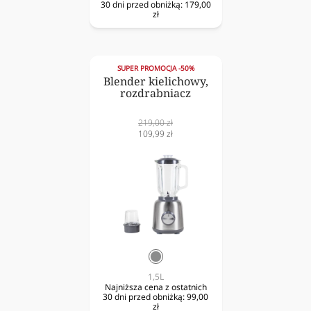
30 dni przed obniżką:
179,00
zł
SUPER PROMOCJA -50%
Blender kielichowy,
rozdrabniacz
Cena
219,00 zł
normalna
Cena
109,99 zł
obniżona
srebrny
1,5L
Najniższa cena z ostatnich
30 dni przed obniżką:
99,00
zł