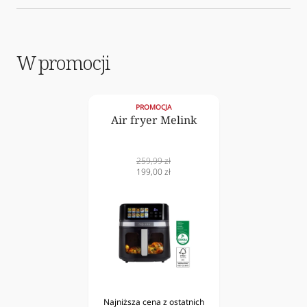
W promocji
PROMOCJA
Air fryer Melink
Cena
259,99 zł
normalna
Cena
199,00 zł
obniżona
Najniższa cena z ostatnich