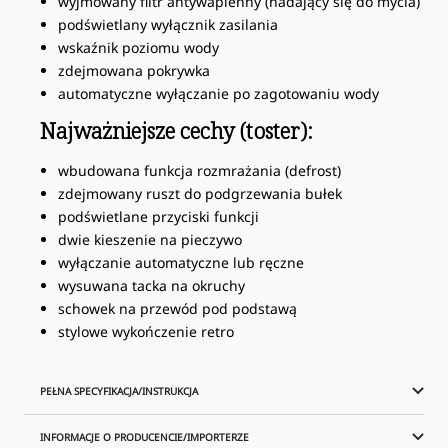
wyjmowany filtr antywapienny (nadający się do mycia)
podświetlany wyłącznik zasilania
wskaźnik poziomu wody
zdejmowana pokrywka
automatyczne wyłączanie po zagotowaniu wody
Najważniejsze cechy (toster):
wbudowana funkcja rozmrażania (defrost)
zdejmowany ruszt do podgrzewania bułek
podświetlane przyciski funkcji
dwie kieszenie na pieczywo
wyłączanie automatyczne lub ręczne
wysuwana tacka na okruchy
schowek na przewód pod podstawą
stylowe wykończenie retro
PEŁNA SPECYFIKACJA/INSTRUKCJA
INFORMACJE O PRODUCENCIE/IMPORTERZE