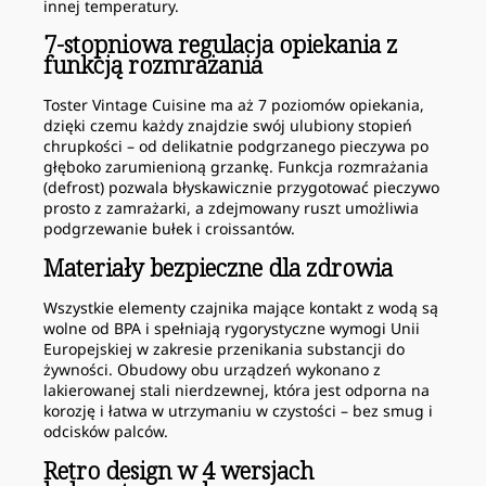
innej temperatury.
7-stopniowa regulacja opiekania z
funkcją rozmrażania
Toster Vintage Cuisine ma aż 7 poziomów opiekania,
dzięki czemu każdy znajdzie swój ulubiony stopień
chrupkości – od delikatnie podgrzanego pieczywa po
głęboko zarumienioną grzankę. Funkcja rozmrażania
(defrost) pozwala błyskawicznie przygotować pieczywo
prosto z zamrażarki, a zdejmowany ruszt umożliwia
podgrzewanie bułek i croissantów.
Materiały bezpieczne dla zdrowia
Wszystkie elementy czajnika mające kontakt z wodą są
wolne od BPA i spełniają rygorystyczne wymogi Unii
Europejskiej w zakresie przenikania substancji do
żywności. Obudowy obu urządzeń wykonano z
lakierowanej stali nierdzewnej, która jest odporna na
korozję i łatwa w utrzymaniu w czystości – bez smug i
odcisków palców.
Retro design w 4 wersjach