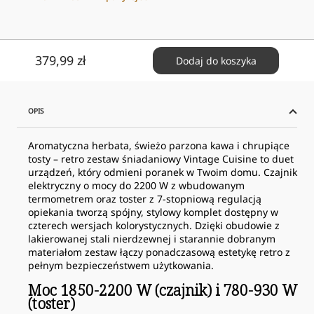
Cena
379,99 zł
Dodaj do koszyka
obniżona
OPIS
Aromatyczna herbata, świeżo parzona kawa i chrupiące
tosty – retro zestaw śniadaniowy Vintage Cuisine to duet
urządzeń, który odmieni poranek w Twoim domu. Czajnik
elektryczny o mocy do 2200 W z wbudowanym
termometrem oraz toster z 7-stopniową regulacją
opiekania tworzą spójny, stylowy komplet dostępny w
czterech wersjach kolorystycznych. Dzięki obudowie z
lakierowanej stali nierdzewnej i starannie dobranym
materiałom zestaw łączy ponadczasową estetykę retro z
pełnym bezpieczeństwem użytkowania.
Moc 1850-2200 W (czajnik) i 780-930 W
(toster)