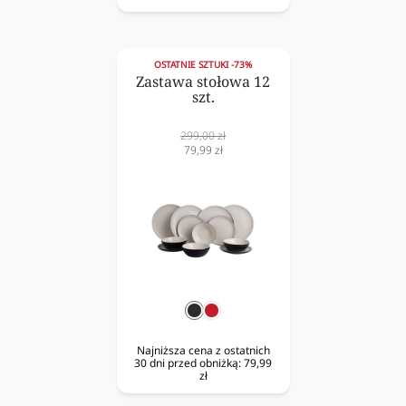
OSTATNIE SZTUKI -73%
Zastawa stołowa 12
szt.
Cena
299,00 zł
normalna
Cena
79,99 zł
obniżona
czarny
czerwony
Najniższa cena z ostatnich
30 dni przed obniżką:
79,99
zł