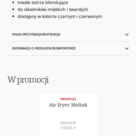
trwałe ostrza blendujące
do składników miękkich i twardych
dostępny w kolorze czarnym i czerwonym
PEŁNA SPECYFIKACJA/INSTRUKCJA
INFORMACJE O PRODUCENCIE/IMPORTERZE
W promocji
PROMOCJA
Air fryer Melink
Cena
259,99 zł
normalna
Cena
199,00 zł
obniżona