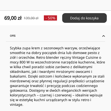
Cena
69,00 zł
Cena
- 50%
139,00 zł
Dodaj do koszyka
obniżona
normalna
OPIS
Szybka zupa krem z sezonowych warzyw, orzeźwiające
smoothie na dobry początek dnia lub domowe pesto z
ziół i orzechów. Retro blender ręczny Vintage Cuisine o
mocy 800 W to wszechstronne narzędzie kuchenne, które
w kilka chwil poradzi sobie zarówno z delikatnymi
składnikami, jak i twardymi mrożonymi owocami i
bakaliami. Dzięki ostrzom i końcówce wykonanym ze stali
nierdzewnej oraz płynnej regulacji prędkości urządzenie
gwarantuje trwałość i precyzję podczas codziennego
gotowania. Dostępny w dwóch eleganckich wersjach
kolorystycznych – czarnej i czerwonej – idealnie wpisuje
się w estetykę kuchni urządzanych w stylu retro i
vintage.