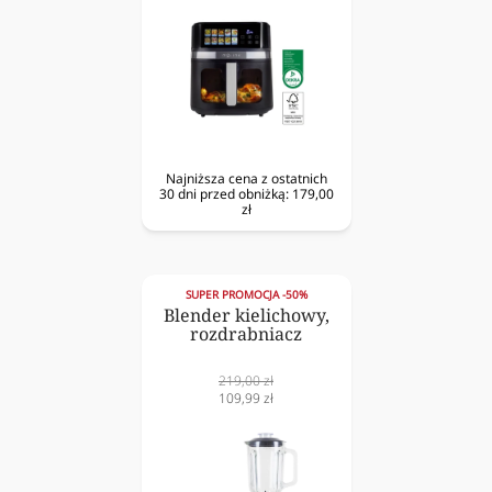
Najniższa cena z ostatnich
30 dni przed obniżką:
179,00
zł
SUPER PROMOCJA -50%
Blender kielichowy,
rozdrabniacz
Cena
219,00 zł
normalna
Cena
109,99 zł
obniżona