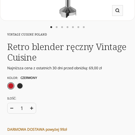
Powięk
Przejdź
Przejdź
Przejdź
Przejdź
Przejdź
Przejdź
Przejdź
VINTAGE CUISINE POLAND
do
do
do
do
do
do
do
slajdu
slajdu
slajdu
slajdu
slajdu
slajdu
slajdu
Retro blender ręczny Vintage
1
10
11
12
13
14
15
Cuisine
Najniższa cena z ostatnich 30 dni przed obniżką:
69,00 zł
KOLOR:
CZERWONY
czerwony
czarny
ILOŚĆ:
Zwiększ
Zmniejsz
ilość
ilość
DARMOWA DOSTAWA powyżej 99zł