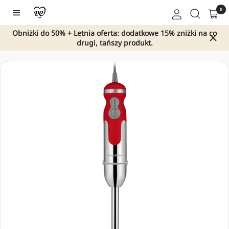
Przejdź
0
Nawigacja
do
treści
Obniżki do 50% + Letnia oferta: dodatkowe 15% zniżki na co
drugi, tańszy produkt.