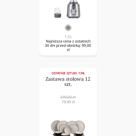
srebrny
1,5L
Najniższa cena z ostatnich
30 dni przed obniżką:
99,00
zł
OSTATNIE SZTUKI -73%
Zastawa stołowa 12
szt.
Cena
299,00 zł
normalna
Cena
79,99 zł
obniżona