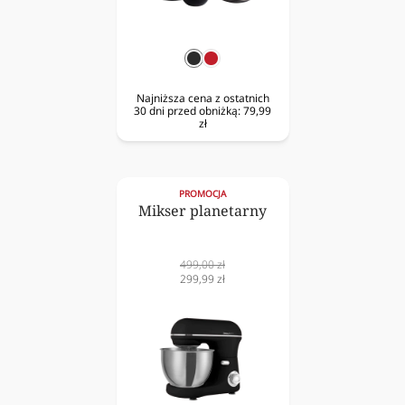
czarny
czerwony
Najniższa cena z ostatnich
30 dni przed obniżką:
79,99
zł
PROMOCJA
Mikser planetarny
Cena
499,00 zł
normalna
Cena
299,99 zł
obniżona