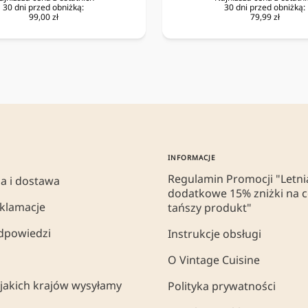
30 dni przed obniżką:
30 dni przed obniżką:
99,00 zł
79,99 zł
INFORMACJE
Regulamin Promocji "Letnia
a i dostawa
dodatkowe 15% zniżki na c
eklamacje
tańszy produkt"
odpowiedzi
Instrukcje obsługi
O Vintage Cuisine
jakich krajów wysyłamy
Polityka prywatności