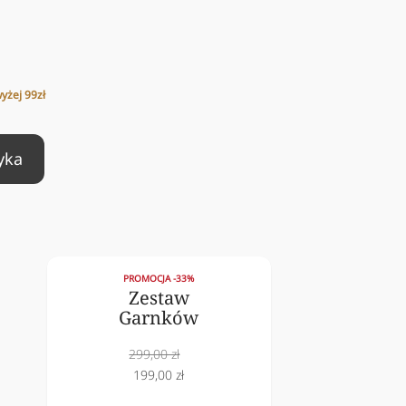
z
żej 99zł
yka
PROMOCJA -33%
Zestaw
Garnków
Cena
299,00 zł
Cena
199,00 zł
normalna
obniżona