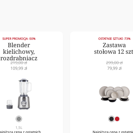
SUPER PROMOCJA -50%
OSTATNIE SZTUKI -73%
Blender
Zastawa
kielichowy,
stołowa 12 szt
rozdrabniacz
Cena
Cena
219,00 zł
299,00 zł
normalna
Cena
normalna
Cena
109,99 zł
79,99 zł
obniżona
obniżona
srebrny
czarny
czerwo
1,5L
ajniższa cena z ostatnich
Najniższa cena z ostatni