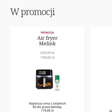
W promocji
PROMOCJA
Air fryer
Melink
Cena
259,99 zł
normalna
Cena
199,00 zł
obniżona
Najniższa cena z ostatnich
30 dni przed obniżką:
179,00 zł
N