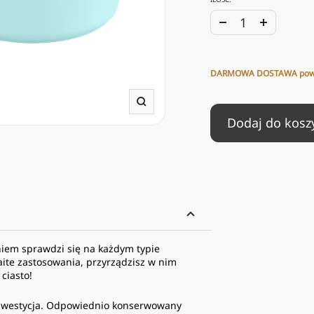
Zwiększ
Zmniejs
ilość
ilość
DARMOWA DOSTAWA powy
Powiększ
Dodaj do kosz
niem sprawdzi się na każdym typie
aite zastosowania, przyrządzisz w nim
 ciasto!
inwestycja. Odpowiednio konserwowany