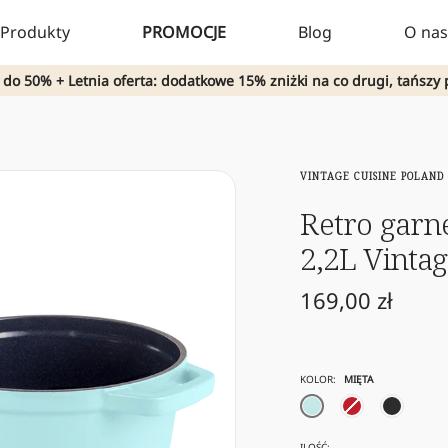
Produkty
PROMOCJE
Blog
O nas
 do 50% + Letnia oferta: dodatkowe 15% zniżki na co drugi, tańszy 
VINTAGE CUISINE POLAND
Retro garn
2,2L Vintag
Cena
169,00 zł
obniżona
KOLOR:
MIĘTA
mięta
czerwony
czarny
ILOŚĆ: