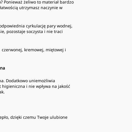
o? Ponieważ żeliwo to materiał bardzo
 łatwością utrzymasz naczynie w
odpowiednia cyrkulację pary wodnej,
e, pozostaje soczysta i nie traci
 czerwonej, kremowej, miętowej i
zna
czna. Dodatkowo uniemożliwia
t higieniczna i nie wpływa na jakość
ak.
epło, dzięki czemu Twoje ulubione