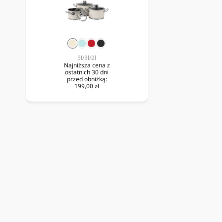
krem
mięta
czerwony
czarny
5l/3l/2l
Najniższa cena z
ostatnich 30 dni
przed obniżką:
199,00 zł