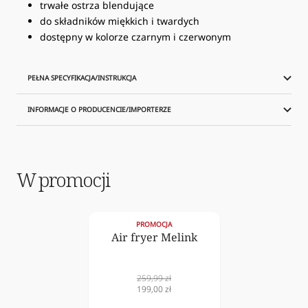
trwałe ostrza blendujące
do składników miękkich i twardych
dostępny w kolorze czarnym i czerwonym
PEŁNA SPECYFIKACJA/INSTRUKCJA
INFORMACJE O PRODUCENCIE/IMPORTERZE
W promocji
PROMOCJA
Air fryer Melink
Cena
259,99 zł
normalna
Cena
199,00 zł
obniżona