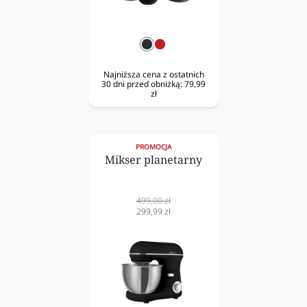
czarny
czerwony
Najniższa cena z ostatnich
30 dni przed obniżką:
79,99
zł
PROMOCJA
Mikser planetarny
Cena
499,00 zł
normalna
Cena
299,99 zł
obniżona