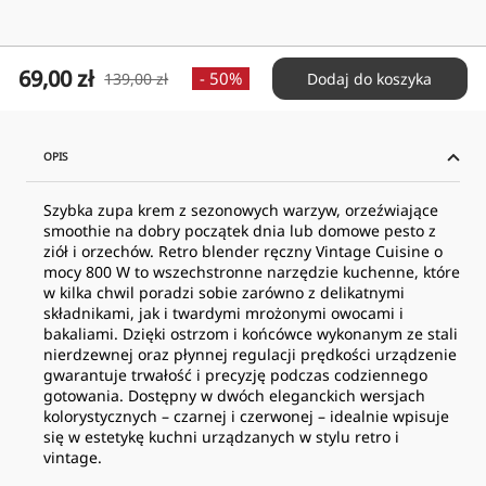
Cena
69,00 zł
Cena
- 50%
139,00 zł
Dodaj do koszyka
obniżona
normalna
OPIS
Szybka zupa krem z sezonowych warzyw, orzeźwiające
smoothie na dobry początek dnia lub domowe pesto z
ziół i orzechów. Retro blender ręczny Vintage Cuisine o
mocy 800 W to wszechstronne narzędzie kuchenne, które
w kilka chwil poradzi sobie zarówno z delikatnymi
składnikami, jak i twardymi mrożonymi owocami i
bakaliami. Dzięki ostrzom i końcówce wykonanym ze stali
nierdzewnej oraz płynnej regulacji prędkości urządzenie
gwarantuje trwałość i precyzję podczas codziennego
gotowania. Dostępny w dwóch eleganckich wersjach
kolorystycznych – czarnej i czerwonej – idealnie wpisuje
się w estetykę kuchni urządzanych w stylu retro i
vintage.