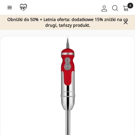
Przejdź
0
Nawigacja
do
treści
Obniżki do 50% + Letnia oferta: dodatkowe 15% zniżki na co
drugi, tańszy produkt.