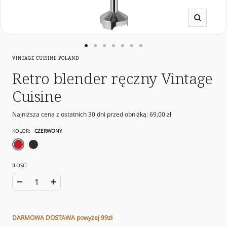
Powięk
Przejdź
Przejdź
Przejdź
Przejdź
Przejdź
Przejdź
Przejdź
VINTAGE CUISINE POLAND
do
do
do
do
do
do
do
slajdu
slajdu
slajdu
slajdu
slajdu
slajdu
slajdu
Retro blender ręczny Vintage
1
10
11
12
13
14
15
Cuisine
Najniższa cena z ostatnich 30 dni przed obniżką:
69,00 zł
KOLOR:
CZERWONY
czerwony
czarny
ILOŚĆ:
Zwiększ
Zmniejsz
ilość
ilość
DARMOWA DOSTAWA powyżej 99zł