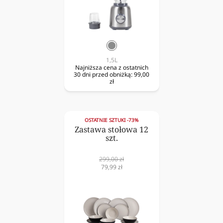
srebrny
1,5L
Najniższa cena z ostatnich
30 dni przed obniżką:
99,00
zł
OSTATNIE SZTUKI -73%
Zastawa stołowa 12
szt.
Cena
299,00 zł
normalna
Cena
79,99 zł
obniżona