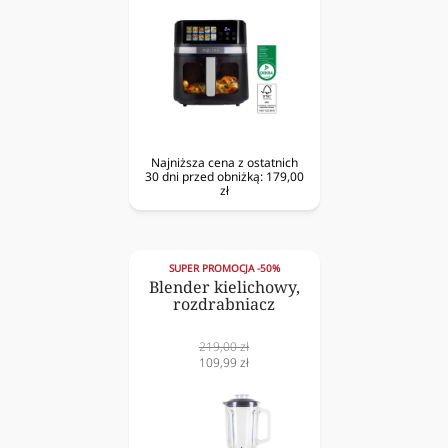
Najniższa cena z ostatnich
30 dni przed obniżką:
179,00
zł
SUPER PROMOCJA -50%
Blender kielichowy,
rozdrabniacz
Cena
219,00 zł
normalna
Cena
109,99 zł
obniżona