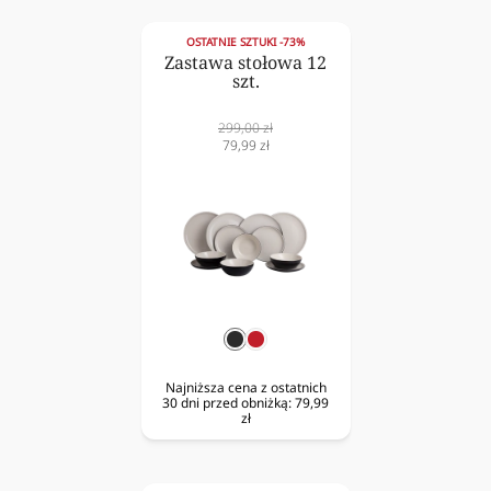
OSTATNIE SZTUKI -73%
Zastawa stołowa 12
szt.
Cena
299,00 zł
normalna
Cena
79,99 zł
obniżona
czarny
czerwony
Najniższa cena z ostatnich
30 dni przed obniżką:
79,99
zł