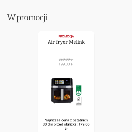
W promocji
PROMOCJA
Air fryer Melink
Cena
259,99 zł
normalna
Cena
199,00 zł
obniżona
Najniższa cena z ostatnich
30 dni przed obniżką:
179,00
zł