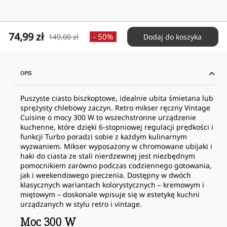
Cena
74,99 zł
Cena
- 50%
149,00 zł
Dodaj do koszyka
obniżona
normalna
OPIS
Puszyste ciasto biszkoptowe, idealnie ubita śmietana lub
sprężysty chlebowy zaczyn. Retro mikser ręczny Vintage
Cuisine o mocy 300 W to wszechstronne urządzenie
kuchenne, które dzięki 6-stopniowej regulacji prędkości i
funkcji Turbo poradzi sobie z każdym kulinarnym
wyzwaniem. Mikser wyposażony w chromowane ubijaki i
haki do ciasta ze stali nierdzewnej jest niezbędnym
pomocnikiem zarówno podczas codziennego gotowania,
jak i weekendowego pieczenia. Dostępny w dwóch
klasycznych wariantach kolorystycznych – kremowym i
miętowym – doskonale wpisuje się w estetykę kuchni
urządzanych w stylu retro i vintage.
Moc 300 W