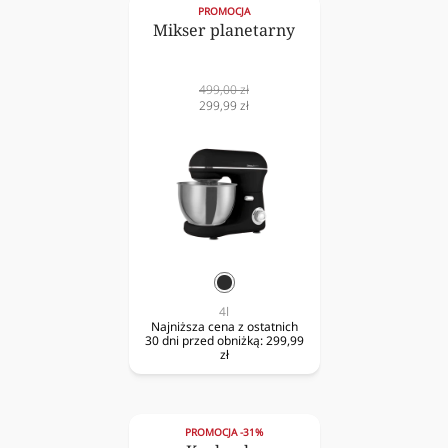
PROMOCJA
Mikser planetarny
Cena
499,00 zł
normalna
Cena
299,99 zł
obniżona
czarny
4l
Najniższa cena z ostatnich
30 dni przed obniżką:
299,99
zł
PROMOCJA -31%