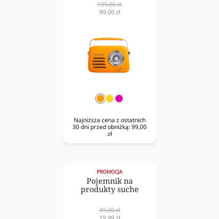
Cena
199,00 zł
normalna
Cena
99,00 zł
obniżona
pomarańczowy
żółty
fuksja
Najniższa cena z ostatnich
30 dni przed obniżką:
99,00
zł
PROMOCJA
Pojemnik na
produkty suche
Cena
39,00 zł
normalna
Cena
19,99 zł