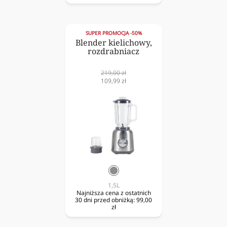
SUPER PROMOCJA -50%
Blender kielichowy,
rozdrabniacz
Cena
219,00 zł
normalna
Cena
109,99 zł
obniżona
srebrny
1,5L
Najniższa cena z ostatnich
30 dni przed obniżką:
99,00
zł