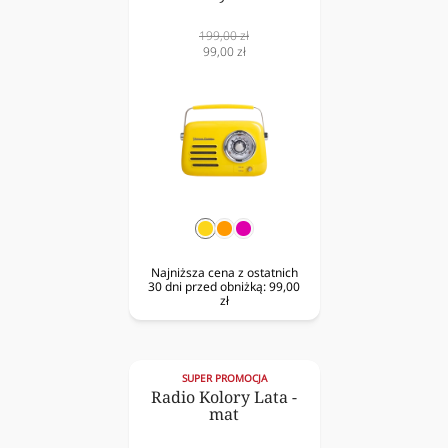
Cena
199,00 zł
normalna
Cena
99,00 zł
obniżona
żółty
pomarańczowy
fuksja
Najniższa cena z ostatnich
30 dni przed obniżką:
99,00
zł
SUPER PROMOCJA
Radio Kolory Lata -
mat