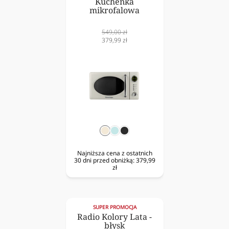
Kuchenka
mikrofalowa
Cena
549,00 zł
normalna
Cena
379,99 zł
obniżona
krem
mięta
czarny
Najniższa cena z ostatnich
30 dni przed obniżką:
379,99
zł
SUPER PROMOCJA
Radio Kolory Lata -
błysk