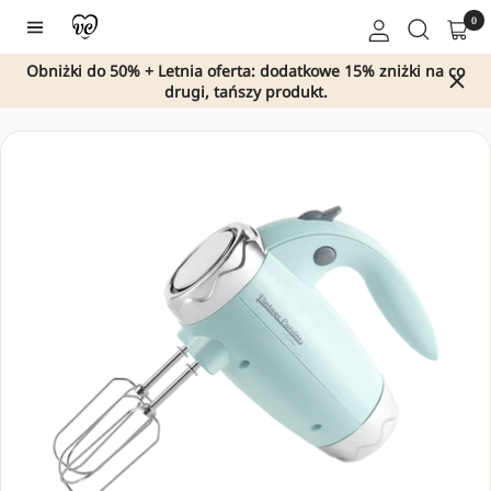
Przejdź
0
Nawigacja
do
treści
Obniżki do 50% + Letnia oferta: dodatkowe 15% zniżki na co
drugi, tańszy produkt.