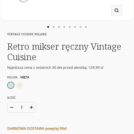
Powięk
Przejdź
Przejdź
Przejdź
Przejdź
Przejdź
Przejdź
Przejdź
Przejdź
VINTAGE CUISINE POLAND
do
do
do
do
do
do
do
do
slajdu
slajdu
slajdu
slajdu
slajdu
slajdu
slajdu
slajdu
Retro mikser ręczny Vintage
1
19
20
21
22
23
24
25
Cuisine
Najniższa cena z ostatnich 30 dni przed obniżką:
129,99 zł
KOLOR:
MIĘTA
mięta
krem
ILOŚĆ:
Zwiększ
Zmniejsz
ilość
ilość
DARMOWA DOSTAWA powyżej 99zł