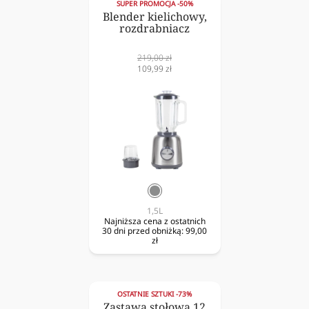
SUPER PROMOCJA -50%
Blender kielichowy,
rozdrabniacz
Cena
219,00 zł
normalna
Cena
109,99 zł
obniżona
srebrny
1,5L
Najniższa cena z ostatnich
30 dni przed obniżką:
99,00
zł
OSTATNIE SZTUKI -73%
Zastawa stołowa 12