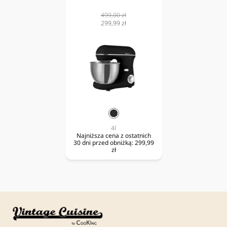
Cena
499,00 zł
normalna
Cena
299,99 zł
obniżona
czarny
4l
Najniższa cena z ostatnich
30 dni przed obniżką:
299,99
zł