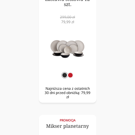
szt.
Cena
299,00 zł
normalna
Cena
79,99 zł
obniżona
czarny
czerwony
Najniższa cena z ostatnich
30 dni przed obniżką:
79,99
zł
PROMOCJA
Mikser planetarny