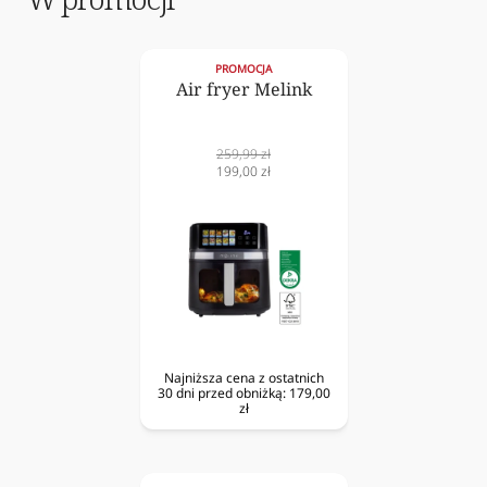
PROMOCJA
Air fryer Melink
Cena
259,99 zł
normalna
Cena
199,00 zł
obniżona
Najniższa cena z ostatnich
30 dni przed obniżką:
179,00
zł