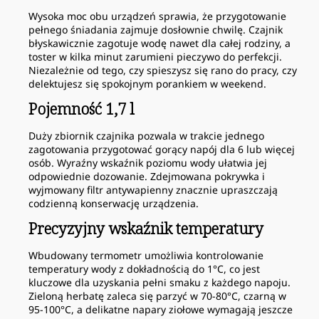
Wysoka moc obu urządzeń sprawia, że przygotowanie
pełnego śniadania zajmuje dosłownie chwilę. Czajnik
błyskawicznie zagotuje wodę nawet dla całej rodziny, a
toster w kilka minut zarumieni pieczywo do perfekcji.
Niezależnie od tego, czy spieszysz się rano do pracy, czy
delektujesz się spokojnym porankiem w weekend.
Pojemność 1,7 l
Duży zbiornik czajnika pozwala w trakcie jednego
zagotowania przygotować gorący napój dla 6 lub więcej
osób. Wyraźny wskaźnik poziomu wody ułatwia jej
odpowiednie dozowanie. Zdejmowana pokrywka i
wyjmowany filtr antywapienny znacznie upraszczają
codzienną konserwację urządzenia.
Precyzyjny wskaźnik temperatury
Wbudowany termometr umożliwia kontrolowanie
temperatury wody z dokładnością do 1°C, co jest
kluczowe dla uzyskania pełni smaku z każdego napoju.
Zieloną herbatę zaleca się parzyć w 70-80°C, czarną w
95-100°C, a delikatne napary ziołowe wymagają jeszcze