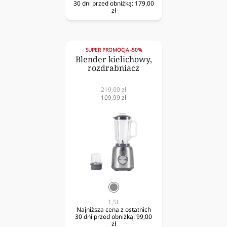
30 dni przed obniżką:
179,00
zł
SUPER PROMOCJA -50%
Blender kielichowy,
rozdrabniacz
Cena
219,00 zł
normalna
Cena
109,99 zł
obniżona
srebrny
1,5L
Najniższa cena z ostatnich
30 dni przed obniżką:
99,00
zł