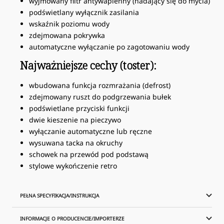
wyjmowany filtr antywapienny (nadający się do mycia)
podświetlany wyłącznik zasilania
wskaźnik poziomu wody
zdejmowana pokrywka
automatyczne wyłączanie po zagotowaniu wody
Najważniejsze cechy (toster):
wbudowana funkcja rozmrażania (defrost)
zdejmowany ruszt do podgrzewania bułek
podświetlane przyciski funkcji
dwie kieszenie na pieczywo
wyłączanie automatyczne lub ręczne
wysuwana tacka na okruchy
schowek na przewód pod podstawą
stylowe wykończenie retro
PEŁNA SPECYFIKACJA/INSTRUKCJA
INFORMACJE O PRODUCENCIE/IMPORTERZE