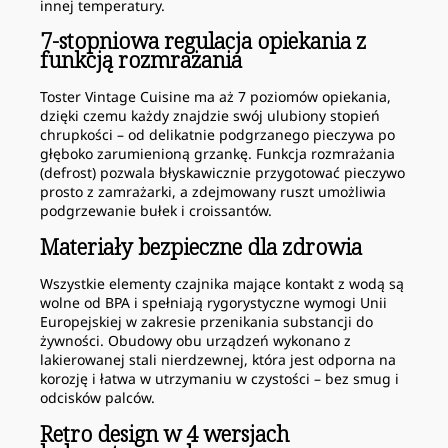
innej temperatury.
7-stopniowa regulacja opiekania z
funkcją rozmrażania
Toster Vintage Cuisine ma aż 7 poziomów opiekania,
dzięki czemu każdy znajdzie swój ulubiony stopień
chrupkości – od delikatnie podgrzanego pieczywa po
głęboko zarumienioną grzankę. Funkcja rozmrażania
(defrost) pozwala błyskawicznie przygotować pieczywo
prosto z zamrażarki, a zdejmowany ruszt umożliwia
podgrzewanie bułek i croissantów.
Materiały bezpieczne dla zdrowia
Wszystkie elementy czajnika mające kontakt z wodą są
wolne od BPA i spełniają rygorystyczne wymogi Unii
Europejskiej w zakresie przenikania substancji do
żywności. Obudowy obu urządzeń wykonano z
lakierowanej stali nierdzewnej, która jest odporna na
korozję i łatwa w utrzymaniu w czystości – bez smug i
odcisków palców.
Retro design w 4 wersjach