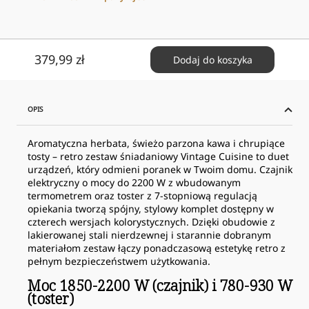
Cena
379,99 zł
Dodaj do koszyka
obniżona
OPIS
Aromatyczna herbata, świeżo parzona kawa i chrupiące
tosty – retro zestaw śniadaniowy Vintage Cuisine to duet
urządzeń, który odmieni poranek w Twoim domu. Czajnik
elektryczny o mocy do 2200 W z wbudowanym
termometrem oraz toster z 7-stopniową regulacją
opiekania tworzą spójny, stylowy komplet dostępny w
czterech wersjach kolorystycznych. Dzięki obudowie z
lakierowanej stali nierdzewnej i starannie dobranym
materiałom zestaw łączy ponadczasową estetykę retro z
pełnym bezpieczeństwem użytkowania.
Moc 1850-2200 W (czajnik) i 780-930 W
(toster)