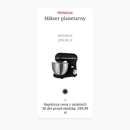
PROMOCJA
Mikser planetarny
Cena
499,00 zł
normalna
Cena
299,99 zł
obniżona
czarny
4l
Najniższa cena z ostatnich
30 dni przed obniżką:
299,99
zł