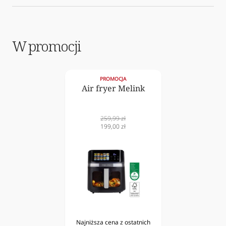
W promocji
PROMOCJA
Air fryer Melink
Cena
259,99 zł
normalna
Cena
199,00 zł
obniżona
Najniższa cena z ostatnich