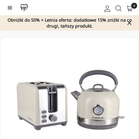
Przejdź
0
Nawigacja
do
treści
Obniżki do 50% + Letnia oferta: dodatkowe 15% zniżki na co
drugi, tańszy produkt.