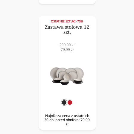
OSTATNIE SZTUKI -73%
Zastawa stołowa 12
szt.
Cena
299,00 zł
normalna
Cena
79,99 zł
obniżona
czarny
czerwony
Najniższa cena z ostatnich
30 dni przed obniżką:
79,99
zł