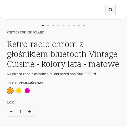
Powięk
Przejdź
Przejdź
Przejdź
Przejdź
Przejdź
Przejdź
Przejdź
Przejdź
Przejdź
VINTAGE CUISINE POLAND
do
do
do
do
do
do
do
do
do
slajdu
slajdu
slajdu
slajdu
slajdu
slajdu
slajdu
slajdu
slajdu
Retro radio chrom z
1
11
12
13
14
15
16
17
25
głośnikiem bluetooth Vintage
Cuisine - kolory lata - matowe
Najniższa cena z ostatnich 30 dni przed obniżką:
99,00 zł
KOLOR:
POMARAŃCZOWY
pomarańczowy
żółty
fuksja
ILOŚĆ:
Zwiększ
Zmniejsz
ilość
ilość