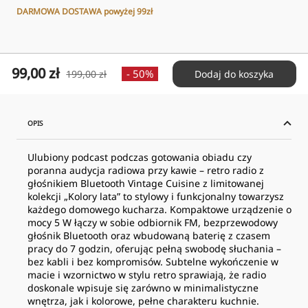
DARMOWA DOSTAWA powyżej 99zł
Cena
99,00 zł
Cena
- 50%
199,00 zł
Dodaj do koszyka
obniżona
normalna
OPIS
Ulubiony podcast podczas gotowania obiadu czy
poranna audycja radiowa przy kawie – retro radio z
głośnikiem Bluetooth Vintage Cuisine z limitowanej
kolekcji „Kolory lata” to stylowy i funkcjonalny towarzysz
każdego domowego kucharza. Kompaktowe urządzenie o
mocy 5 W łączy w sobie odbiornik FM, bezprzewodowy
głośnik Bluetooth oraz wbudowaną baterię z czasem
pracy do 7 godzin, oferując pełną swobodę słuchania –
bez kabli i bez kompromisów. Subtelne wykończenie w
macie i wzornictwo w stylu retro sprawiają, że radio
doskonale wpisuje się zarówno w minimalistyczne
wnętrza, jak i kolorowe, pełne charakteru kuchnie.