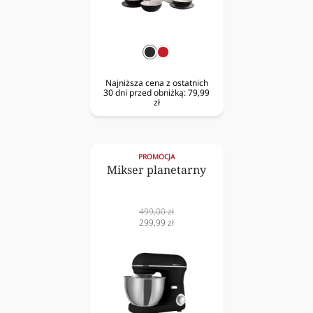
czarny
czerwony
Najniższa cena z ostatnich
30 dni przed obniżką:
79,99
zł
PROMOCJA
Mikser planetarny
Cena
499,00 zł
normalna
Cena
299,99 zł
obniżona