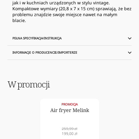
jak i w kuchniach urządzonych w stylu vintage.
Kompaktowe wymiary (20,8 x 7 x 15 cm) sprawiają, że bez
problemu znajdzie swoje miejsce nawet na małym
blacie.
PEŁNA SPECYFIKACJA/INSTRUKCJA
INFORMACJE O PRODUCENCIE/IMPORTERZE
W promocji
PROMOCJA
Air fryer Melink
Cena
259,99 zł
normalna
Cena
199,00 zł
obniżona