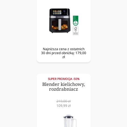
Najniższa cena z ostatnich
30 dni przed obniżką:
179,00
zł
SUPER PROMOCJA -50%
Blender kielichowy,
rozdrabniacz
Cena
219,00 zł
normalna
Cena
109,99 zł
obniżona