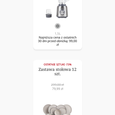
srebrny
1,5L
Najniższa cena z ostatnich
30 dni przed obniżką:
99,00
zł
OSTATNIE SZTUKI -73%
Zastawa stołowa 12
szt.
Cena
299,00 zł
normalna
Cena
79,99 zł
obniżona