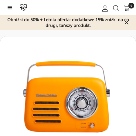
Przejdź
0
Nawigacja
do
treści
Obniżki do 50% + Letnia oferta: dodatkowe 15% zniżki na co
drugi, tańszy produkt.