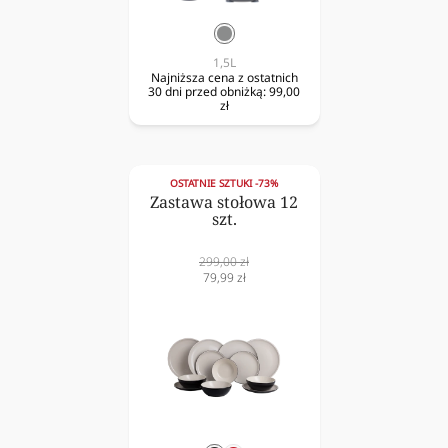
srebrny
1,5L
Najniższa cena z ostatnich
30 dni przed obniżką:
99,00
zł
OSTATNIE SZTUKI -73%
Zastawa stołowa 12
szt.
Cena
299,00 zł
normalna
Cena
79,99 zł
obniżona