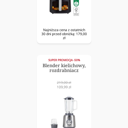
Najniższa cena z ostatnich
30 dni przed obniżką:
179,00
zł
SUPER PROMOCJA -50%
Blender kielichowy,
rozdrabniacz
Cena
219,00 zł
normalna
Cena
109,99 zł
obniżona