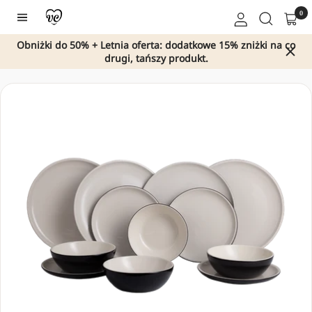
Przejdź
0
Nawigacja
do
treści
Obniżki do 50% + Letnia oferta: dodatkowe 15% zniżki na co
drugi, tańszy produkt.