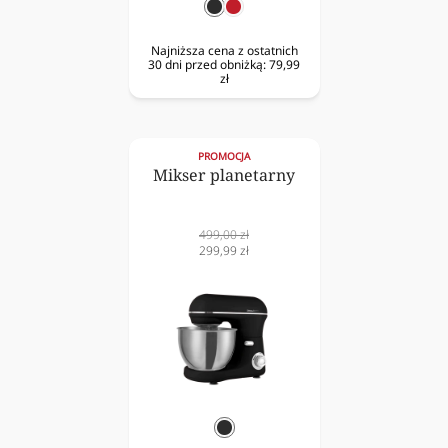
czarny
czerwony
Najniższa cena z ostatnich
30 dni przed obniżką:
79,99
zł
PROMOCJA
Mikser planetarny
Cena
499,00 zł
normalna
Cena
299,99 zł
obniżona
czarny