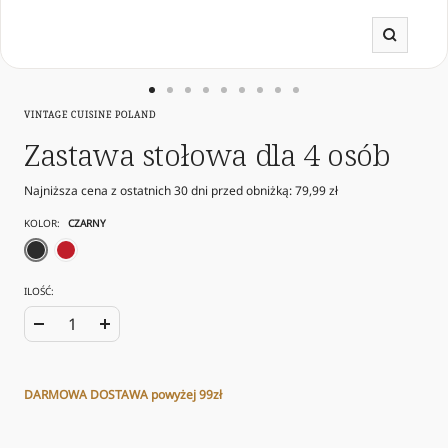
Powięk
Przejdź
Przejdź
Przejdź
Przejdź
Przejdź
Przejdź
Przejdź
Przejdź
Przejdź
VINTAGE CUISINE POLAND
do
do
do
do
do
do
do
do
do
slajdu
slajdu
slajdu
slajdu
slajdu
slajdu
slajdu
slajdu
slajdu
Zastawa stołowa dla 4 osób
1
29
30
31
32
33
34
35
36
Najniższa cena z ostatnich 30 dni przed obniżką:
79,99 zł
KOLOR:
CZARNY
czarny
czerwony
ILOŚĆ:
Zwiększ
Zmniejsz
ilość
ilość
DARMOWA DOSTAWA powyżej 99zł