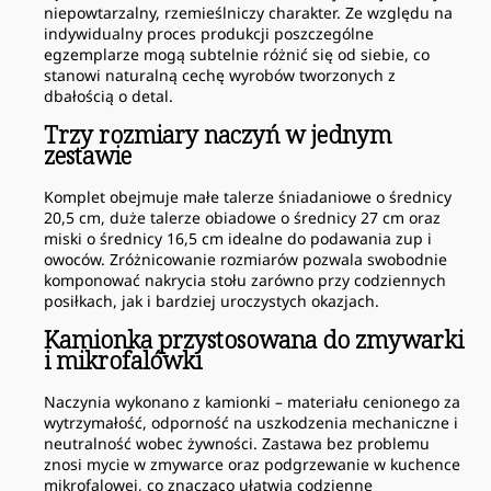
niepowtarzalny, rzemieślniczy charakter. Ze względu na
indywidualny proces produkcji poszczególne
egzemplarze mogą subtelnie różnić się od siebie, co
stanowi naturalną cechę wyrobów tworzonych z
dbałością o detal.
Trzy rozmiary naczyń w jednym
zestawie
Komplet obejmuje małe talerze śniadaniowe o średnicy
20,5 cm, duże talerze obiadowe o średnicy 27 cm oraz
miski o średnicy 16,5 cm idealne do podawania zup i
owoców. Zróżnicowanie rozmiarów pozwala swobodnie
komponować nakrycia stołu zarówno przy codziennych
posiłkach, jak i bardziej uroczystych okazjach.
Kamionka przystosowana do zmywarki
i mikrofalówki
Naczynia wykonano z kamionki – materiału cenionego za
wytrzymałość, odporność na uszkodzenia mechaniczne i
neutralność wobec żywności. Zastawa bez problemu
znosi mycie w zmywarce oraz podgrzewanie w kuchence
mikrofalowej, co znacząco ułatwia codzienne