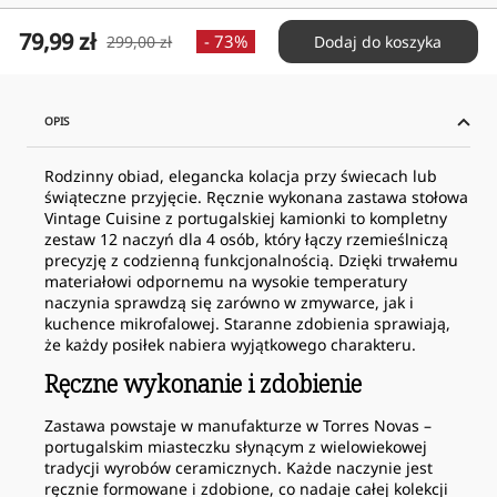
Cena
79,99 zł
Cena
- 73%
299,00 zł
Dodaj do koszyka
obniżona
normalna
OPIS
Rodzinny obiad, elegancka kolacja przy świecach lub
świąteczne przyjęcie. Ręcznie wykonana zastawa stołowa
Vintage Cuisine z portugalskiej kamionki to kompletny
zestaw 12 naczyń dla 4 osób, który łączy rzemieślniczą
precyzję z codzienną funkcjonalnością. Dzięki trwałemu
materiałowi odpornemu na wysokie temperatury
naczynia sprawdzą się zarówno w zmywarce, jak i
kuchence mikrofalowej. Staranne zdobienia sprawiają,
że każdy posiłek nabiera wyjątkowego charakteru.
Ręczne wykonanie i zdobienie
Zastawa powstaje w manufakturze w Torres Novas –
portugalskim miasteczku słynącym z wielowiekowej
tradycji wyrobów ceramicznych. Każde naczynie jest
ręcznie formowane i zdobione, co nadaje całej kolekcji