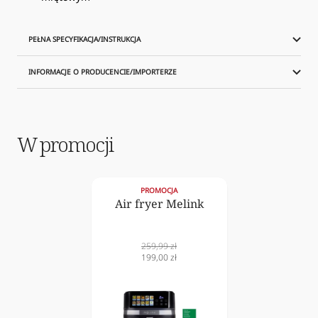
PEŁNA SPECYFIKACJA/INSTRUKCJA
INFORMACJE O PRODUCENCIE/IMPORTERZE
W promocji
PROMOCJA
Air fryer Melink
Cena
259,99 zł
normalna
Cena
199,00 zł
obniżona