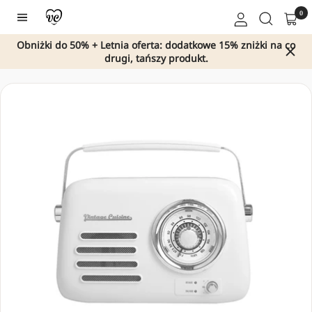
Przejdź
0
Nawigacja
do
treści
Obniżki do 50% + Letnia oferta: dodatkowe 15% zniżki na co
drugi, tańszy produkt.