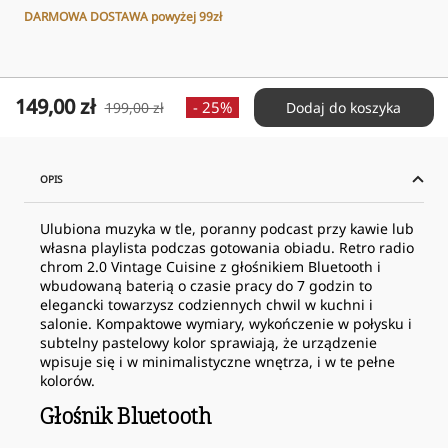
DARMOWA DOSTAWA powyżej 99zł
Cena
149,00 zł
Cena
- 25%
199,00 zł
Dodaj do koszyka
obniżona
normalna
OPIS
Ulubiona muzyka w tle, poranny podcast przy kawie lub
własna playlista podczas gotowania obiadu. Retro radio
chrom 2.0 Vintage Cuisine z głośnikiem Bluetooth i
wbudowaną baterią o czasie pracy do 7 godzin to
elegancki towarzysz codziennych chwil w kuchni i
salonie. Kompaktowe wymiary, wykończenie w połysku i
subtelny pastelowy kolor sprawiają, że urządzenie
wpisuje się i w minimalistyczne wnętrza, i w te pełne
kolorów.
Głośnik Bluetooth