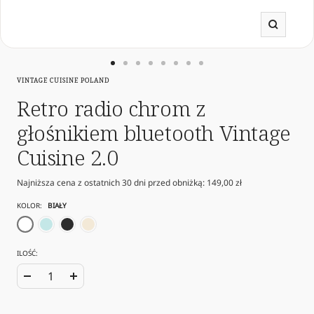
Powięk
Przejdź
Przejdź
Przejdź
Przejdź
Przejdź
Przejdź
Przejdź
Przejdź
VINTAGE CUISINE POLAND
do
do
do
do
do
do
do
do
slajdu
slajdu
slajdu
slajdu
slajdu
slajdu
slajdu
slajdu
Retro radio chrom z
1
19
20
21
22
23
24
25
głośnikiem bluetooth Vintage
Cuisine 2.0
Najniższa cena z ostatnich 30 dni przed obniżką:
149,00 zł
KOLOR:
BIAŁY
biały
mięta
czarny
krem
ILOŚĆ:
Zwiększ
Zmniejsz
ilość
ilość