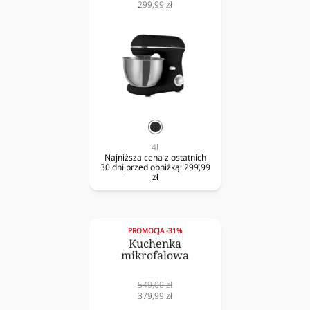
normalna
Cena
299,99 zł
obniżona
czarny
4l
Najniższa cena z ostatnich
30 dni przed obniżką:
299,99
zł
PROMOCJA -31%
Kuchenka
mikrofalowa
Cena
549,00 zł
normalna
Cena
379,99 zł
obniżona