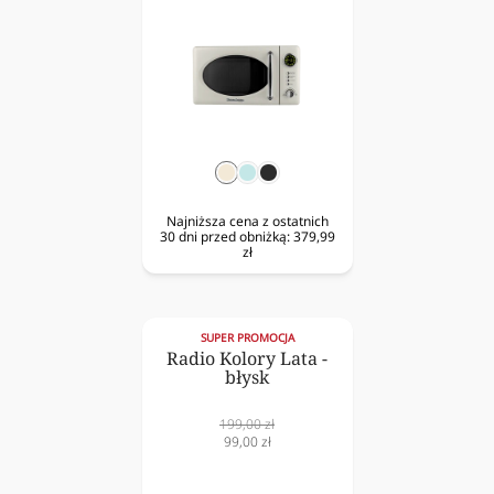
krem
mięta
czarny
Najniższa cena z ostatnich
30 dni przed obniżką:
379,99
zł
SUPER PROMOCJA
Radio Kolory Lata -
błysk
Cena
199,00 zł
normalna
Cena
99,00 zł
obniżona