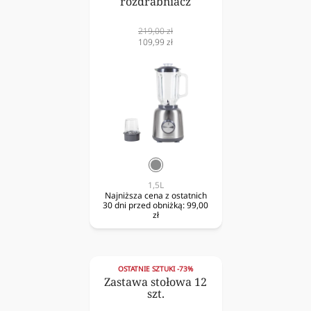
rozdrabniacz
Cena
219,00 zł
normalna
Cena
109,99 zł
obniżona
srebrny
1,5L
Najniższa cena z ostatnich
30 dni przed obniżką:
99,00
zł
OSTATNIE SZTUKI -73%
Zastawa stołowa 12
szt.