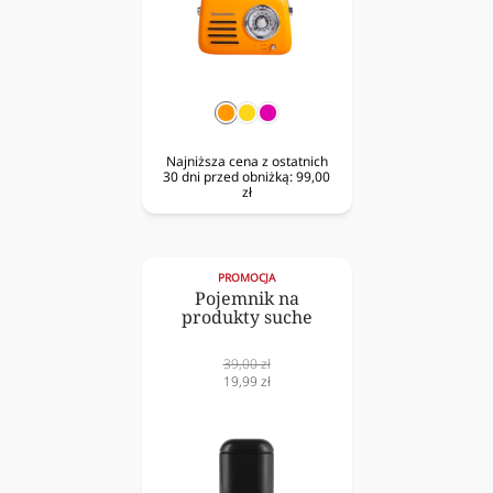
pomarańczowy
żółty
fuksja
Najniższa cena z ostatnich
30 dni przed obniżką:
99,00
zł
PROMOCJA
Pojemnik na
produkty suche
Cena
39,00 zł
normalna
Cena
19,99 zł
obniżona