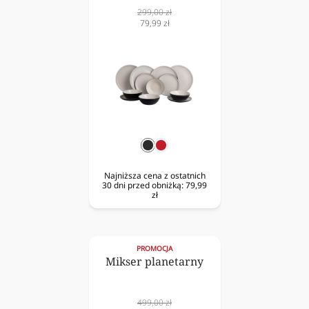
Cena
299,00 zł
normalna
Cena
79,99 zł
obniżona
czarny
czerwony
Najniższa cena z ostatnich
30 dni przed obniżką:
79,99
zł
PROMOCJA
Mikser planetarny
Cena
499,00 zł