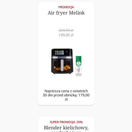
PROMOCJA
Air fryer Melink
Cena
259,99 zł
normalna
Cena
199,00 zł
obniżona
Najniższa cena z ostatnich
30 dni przed obniżką:
179,00
zł
SUPER PROMOCJA -50%
Blender kielichowy,