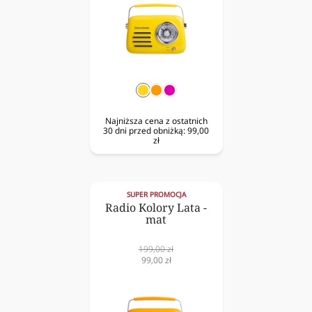
żółty
pomarańczowy
fuksja
Najniższa cena z ostatnich
30 dni przed obniżką:
99,00
zł
SUPER PROMOCJA
Radio Kolory Lata -
mat
Cena
199,00 zł
normalna
Cena
99,00 zł
obniżona